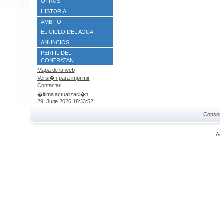
OTROS
HISTORIA
ÁMBITO
EL CICLO DEL AGUA
ANUNCIOS
PERFIL DEL
CONTRATAN...
Mapa de la web
Versi�n para imprimir
Contactar
�ltima actualizaci�n:
29. June 2026 18:33:52
Consor
A