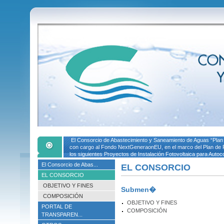
El Consorcio de Abastecimiento y Saneamiento de Aguas “Plan 
con cargo al Fondo NextGeneraonEU, en el marco del Plan de R
los siguientes Proyectos de Instalación Fotovoltaica para Auto
El Consorcio de Abas...
EL CONSORCIO
EL CONSORCIO
OBJETIVO Y FINES
Submen�
COMPOSICIÓN
OBJETIVO Y FINES
PORTAL DE
COMPOSICIÓN
TRANSPAREN...